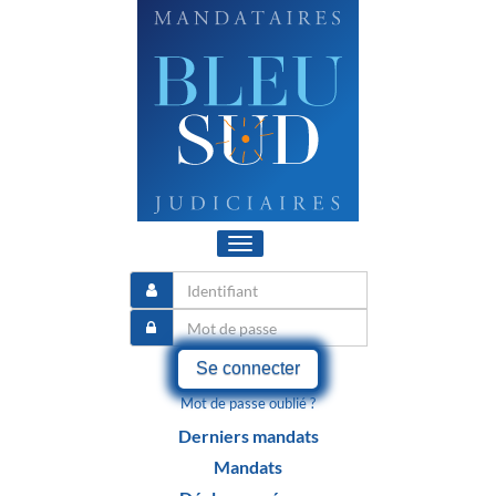
Toggle
navigation
Se connecter
Mot de passe oublié ?
Derniers mandats
Mandats