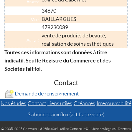
Adresse
34670
Code Postal
BAILLARGUES
Ville
478230089
Numéro SIRET
vente de produits de beauté,
Activité
réalisation de soins esthétiques
Toutes ces informations sont données à titre
indicatif. Seul le Registre du Commerce et des
Sociétés fait foi.
Contact
Demande de renseignement
Nos études
Contact
Liens utiles
Créances
Irrécouvrabilité
S'abonner aux flux (actifs en vente)
© 2008-2026 Gemweb 4.3.2
Bleu Sud - utilise
Gemarcur ©
-
Mentions légales
-
Données