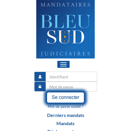
Toggle
navigation
Se connecter
Mot de passe oublié ?
Derniers mandats
Mandats