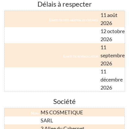
Délais à respecter
11 août
Limite de déclaration de créance
2026
12 octobre
Limite de déclaration de créance (créancier hors métropole)
2026
11
septembre
Limite de revendication
2026
11
décembre
Limite de relevé de forclusion (droit commun)
2026
Société
MS COSMETIQUE
Nom
SARL
Forme Juridique
3 Allee du Cabernet