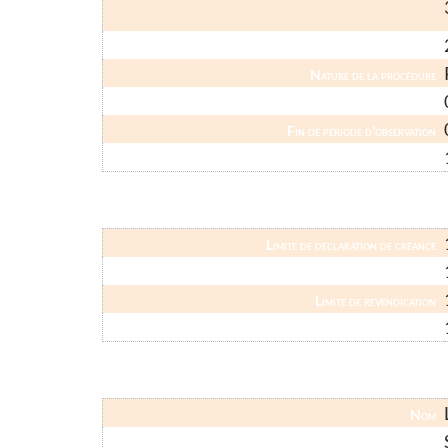
Numéro Greffe
Nature de la procédure
Date d'ouverture
Fin de période d'observation
Publication BODACC
Limite de déclaration de créance
Limite de déclaration de créance (créancier hors métropole)
Limite de revendication
Limite de relevé de forclusion (droit commun)
Nom
Forme Juridique