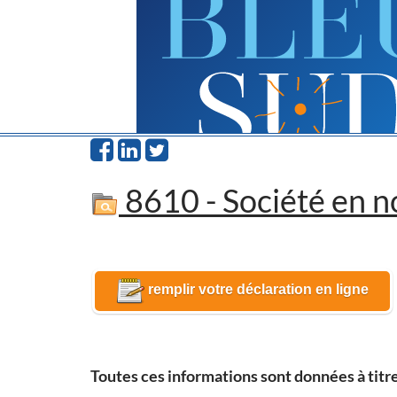
8610 - Société en n
remplir votre déclaration en ligne
Toutes ces informations sont données à titre 