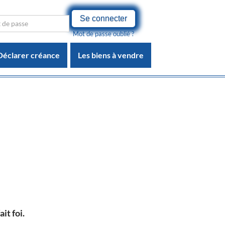
Se connecter
Mot de passe oublié ?
Déclarer créance
Les biens à vendre
it foi.