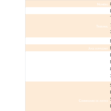
Numéro
Nom
Tribunal
Juge-Commissaire
Juge suppléant
Mandataire Judiciaire
Commissaire de justice