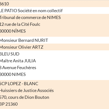
8610
LE PATIO Société en nom collectif
Tribunal de commerce de NIMES
12 rue de la Cité Foulc
30000 NÎMES
Monsieur Bernard NURIT
Monsieur Olivier ARTZ
BLEU SUD
Maître Anita JULIA
8 Avenue Feuchères
30000 NIMES
SCP LOPEZ - BLANC
Huissiers de Justice Associés
570, cours de Dion Bouton
BP 21360