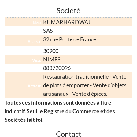
Société
KUMARHARDWAJ
Nom
SAS
Forme Juridique
32 rue Porte de France
Adresse
30900
Code Postal
NIMES
Ville
883720096
Numéro SIRET
Restauration traditionnelle - Vente
de plats à emporter - Vente d'objets
Activité
artisanaux - Vente d'épices.
Toutes ces informations sont données à titre
indicatif. Seul le Registre du Commerce et des
Sociétés fait foi.
Contact