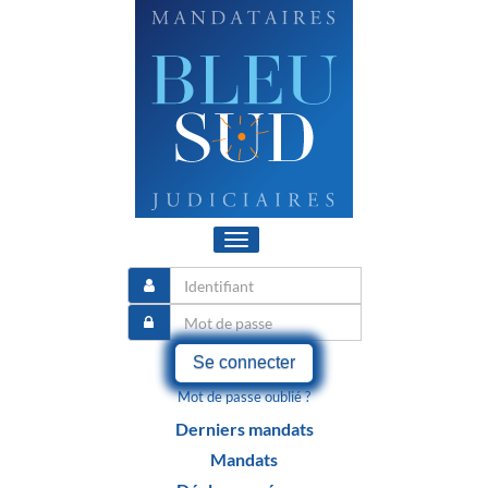
Toggle
navigation
Se connecter
Mot de passe oublié ?
Derniers mandats
Mandats