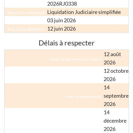
2026RJ0338
Numéro Greffe
Liquidation Judiciaire simplifiée
Nature de la procédure
03 juin 2026
Date d'ouverture
12 juin 2026
Publication BODACC
Délais à respecter
12 août
Limite de déclaration de créance
2026
12 octobre
Limite de déclaration de créance (créancier hors métropole)
2026
14
septembre
Limite de revendication
2026
14
décembre
Limite de relevé de forclusion (droit commun)
2026