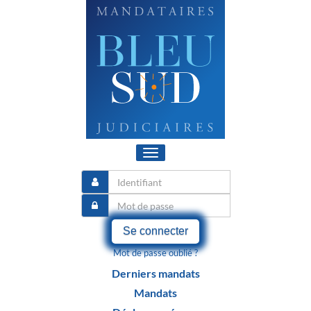
Toggle
navigation
Se connecter
Mot de passe oublié ?
Derniers mandats
Mandats