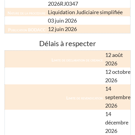
2026RJ0347
Numéro Greffe
Liquidation Judiciaire simplifiée
Nature de la procédure
03 juin 2026
Date d'ouverture
12 juin 2026
Publication BODACC
Délais à respecter
12 août
Limite de déclaration de créance
2026
12 octobre
Limite de déclaration de créance (créancier hors métropole)
2026
14
septembre
Limite de revendication
2026
14
décembre
Limite de relevé de forclusion (droit commun)
2026