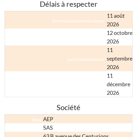
Délais à respecter
11 août
Limite de déclaration de créance
2026
12 octobre
Limite de déclaration de créance (créancier hors métropole)
2026
11
septembre
Limite de revendication
2026
11
décembre
Limite de relevé de forclusion (droit commun)
2026
Société
AEP
Nom
SAS
Forme Juridique
63 B avenue des Centurions