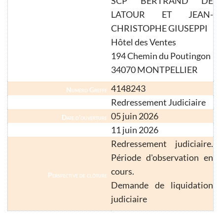
SCP BERTRAND DE
LATOUR ET JEAN-
CHRISTOPHE GIUSEPPI
Commissaire de justice
Hôtel des Ventes
194 Chemin du Poutingon
34070 MONTPELLIER
4148243
Numéro Greffe
Redressement Judiciaire
Nature de la procédure
05 juin 2026
Date d'ouverture
11 juin 2026
Publication BODACC
Redressement judiciaire.
Période d'observation en
cours.
Perspective de clôture
Demande de liquidation
judiciaire