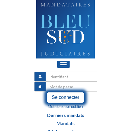
Toggle
navigation
Se connecter
Mot de passe oublié ?
Derniers mandats
Mandats