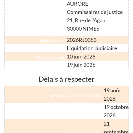
AURORE
Commissaires de justice
Commissaire de justice
21, Rue de l'Agau
30000 NIMES
2026RJ0353
Numéro Greffe
Liquidation Judiciaire
Nature de la procédure
10 juin 2026
Date d'ouverture
19 juin 2026
Publication BODACC
Délais à respecter
19 août
Limite de déclaration de créance
2026
19 octobre
Limite de déclaration de créance (créancier hors métropole)
2026
21
septembre
Limite de revendication