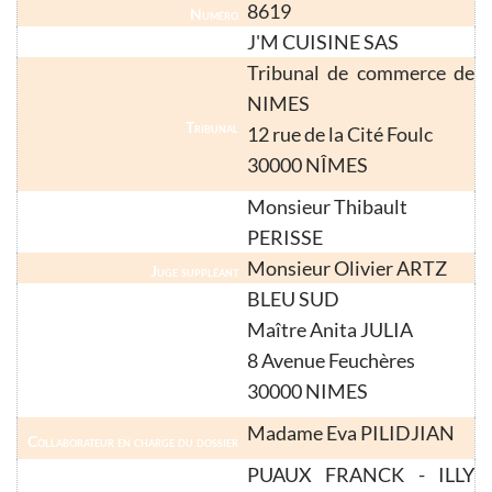
8619
Numéro
J'M CUISINE SAS
Nom
Tribunal de commerce de
NIMES
Tribunal
12 rue de la Cité Foulc
30000 NÎMES
Monsieur Thibault
Juge-Commissaire
PERISSE
Monsieur Olivier ARTZ
Juge suppléant
BLEU SUD
Maître Anita JULIA
Liquidateur
8 Avenue Feuchères
30000 NIMES
Madame Eva PILIDJIAN
Collaborateur en charge du dossier
PUAUX FRANCK - ILLY