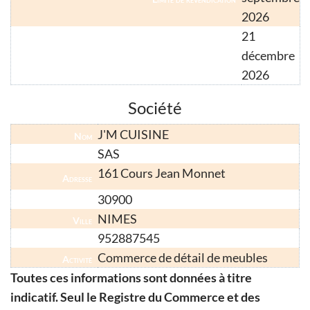
2026
21
décembre
Limite de relevé de forclusion (droit commun)
2026
Société
J'M CUISINE
Nom
SAS
Forme Juridique
161 Cours Jean Monnet
Adresse
30900
Code Postal
NIMES
Ville
952887545
Numéro SIRET
Commerce de détail de meubles
Activité
Toutes ces informations sont données à titre
indicatif. Seul le Registre du Commerce et des