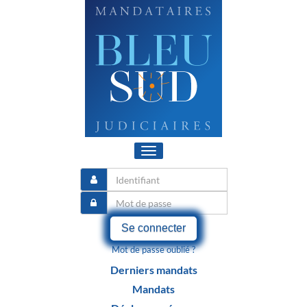
Toggle
navigation
Se connecter
Mot de passe oublié ?
Derniers mandats
Mandats