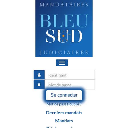
Toggle
navigation
Se connecter
Mot de passe oublié ?
Derniers mandats
Mandats