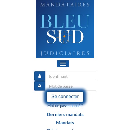
Toggle
navigation
Se connecter
Mot de passe oublié ?
Derniers mandats
Mandats