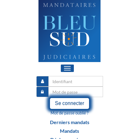
Toggle
navigation
Se connecter
Mot de passe oublié ?
Derniers mandats
Mandats