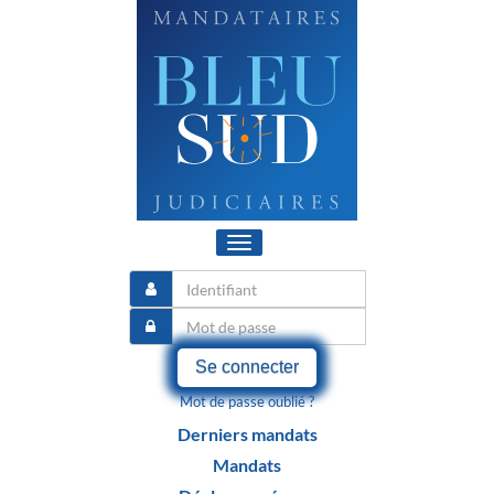
Toggle
navigation
Se connecter
Mot de passe oublié ?
Derniers mandats
Mandats