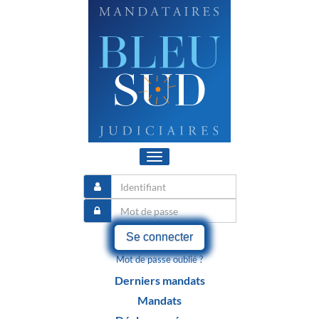
Toggle
navigation
Se connecter
Mot de passe oublié ?
Derniers mandats
Mandats