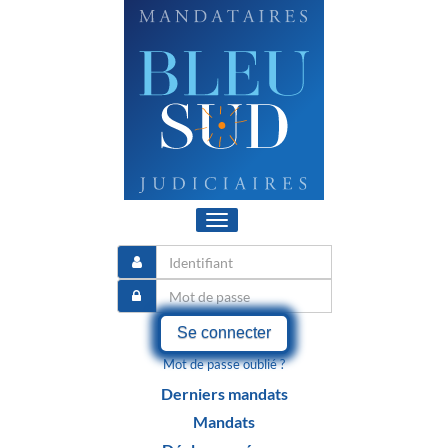
Toggle
navigation
Se connecter
Mot de passe oublié ?
Derniers mandats
Mandats