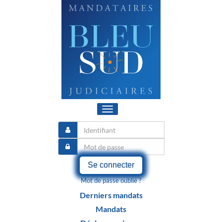
Toggle
navigation
Se connecter
Mot de passe oublié ?
Derniers mandats
Mandats