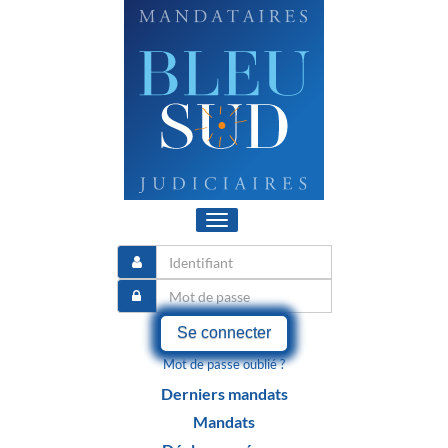
Toggle
navigation
Se connecter
Mot de passe oublié ?
Derniers mandats
Mandats