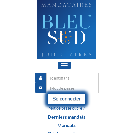
Toggle
navigation
Se connecter
Mot de passe oublié ?
Derniers mandats
Mandats