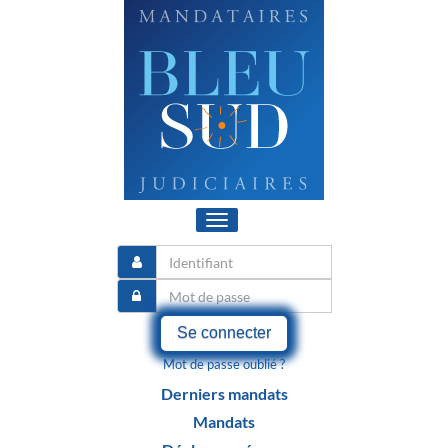
Toggle
navigation
Se connecter
Mot de passe oublié ?
Derniers mandats
Mandats