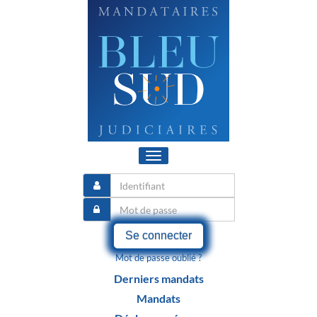
Toggle
navigation
Se connecter
Mot de passe oublié ?
Derniers mandats
Mandats