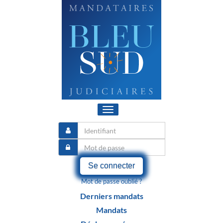
Toggle
navigation
Se connecter
Mot de passe oublié ?
Derniers mandats
Mandats