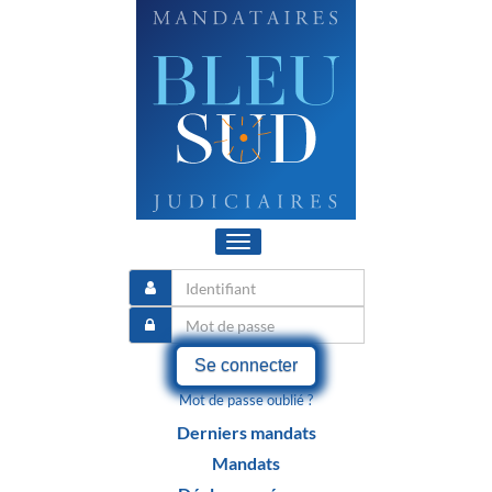
Toggle
navigation
Se connecter
Mot de passe oublié ?
Derniers mandats
Mandats