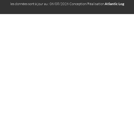
les données sont à jour au : 06/08/2026 Conception/Réalisation
Atlantic Log