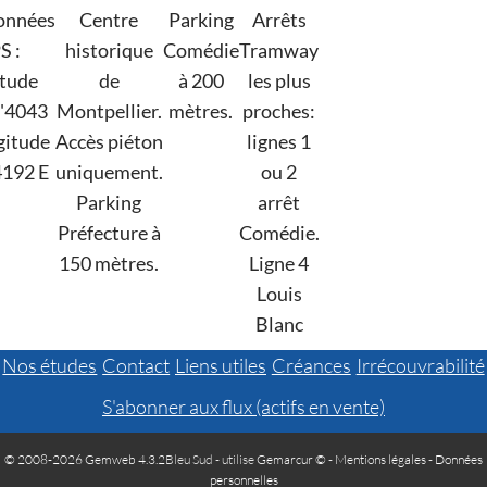
onnées
Centre
Parking
Arrêts
S :
historique
Comédie
Tramway
itude
de
à 200
les plus
'4043
Montpellier.
mètres.
proches:
gitude
Accès piéton
lignes 1
4192 E
uniquement.
ou 2
Parking
arrêt
Préfecture à
Comédie.
150 mètres.
Ligne 4
Louis
Blanc
Nos études
Contact
Liens utiles
Créances
Irrécouvrabilité
S'abonner aux flux (actifs en vente)
© 2008-2026 Gemweb 4.3.2
Bleu Sud - utilise
Gemarcur ©
-
Mentions légales
-
Données
personnelles