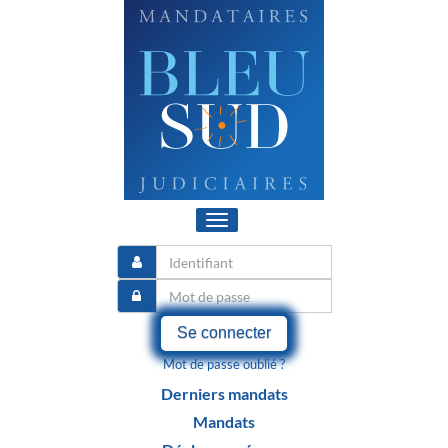
Toggle
navigation
Se connecter
Mot de passe oublié ?
Derniers mandats
Mandats