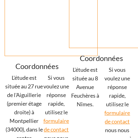
Coordonnées
Coordonnées
L'étude est
Si vous
L'étude est
Si vous
située au 8
voulez une
située au 27 rue
voulez une
Avenue
réponse
de l'Aiguillerie
réponse
Feuchères à
rapide,
(premier étage
rapide,
Nîmes.
utilisez le
droite) à
utilisez le
formulaire
Montpellier
formulaire
de contact
(34000), dans le
de contact
nous nous