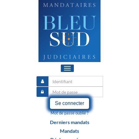
Toggle
navigation
Se connecter
Mot de passe oublié ?
Derniers mandats
Mandats