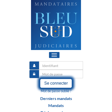
Toggle
navigation
Se connecter
Mot de passe oublié ?
Derniers mandats
Mandats