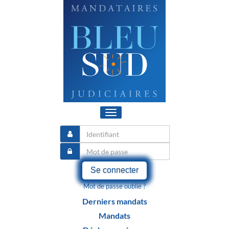
Toggle
navigation
Se connecter
Mot de passe oublié ?
Derniers mandats
Mandats