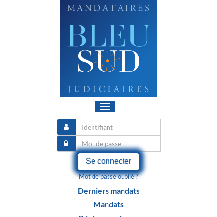
Toggle
navigation
Se connecter
Mot de passe oublié ?
Derniers mandats
Mandats