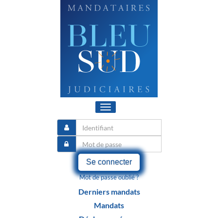
Toggle
navigation
Se connecter
Mot de passe oublié ?
Derniers mandats
Mandats