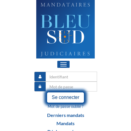
Toggle
navigation
Se connecter
Mot de passe oublié ?
Derniers mandats
Mandats