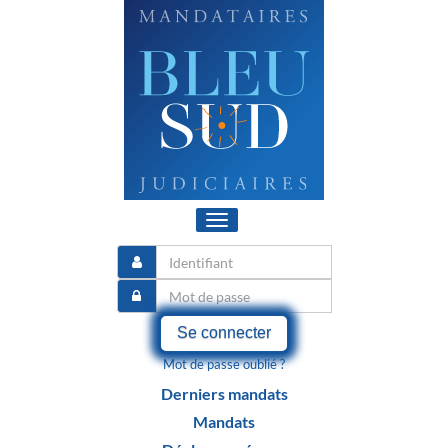
Toggle
navigation
Se connecter
Mot de passe oublié ?
Derniers mandats
Mandats