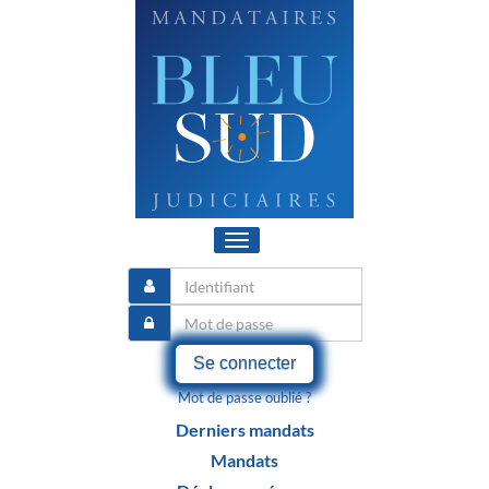
Toggle
navigation
Se connecter
Mot de passe oublié ?
Derniers mandats
Mandats