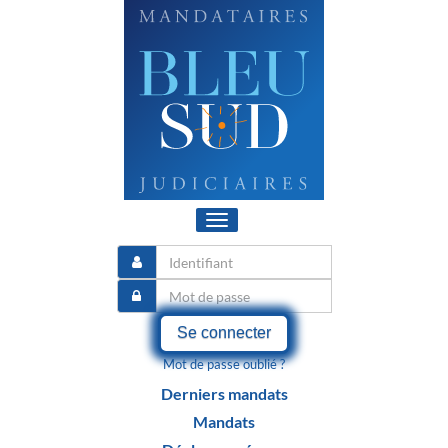
Toggle
navigation
Se connecter
Mot de passe oublié ?
Derniers mandats
Mandats