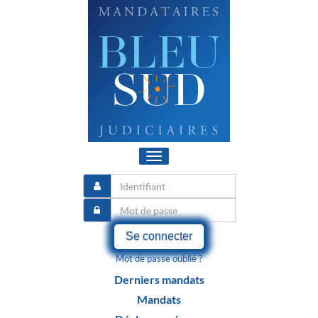
Toggle
navigation
Se connecter
Mot de passe oublié ?
Derniers mandats
Mandats