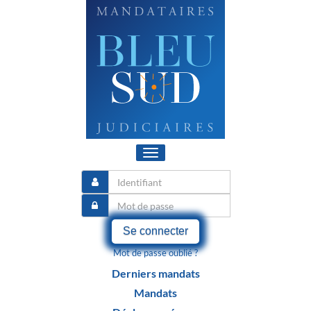
Toggle
navigation
Se connecter
Mot de passe oublié ?
Derniers mandats
Mandats