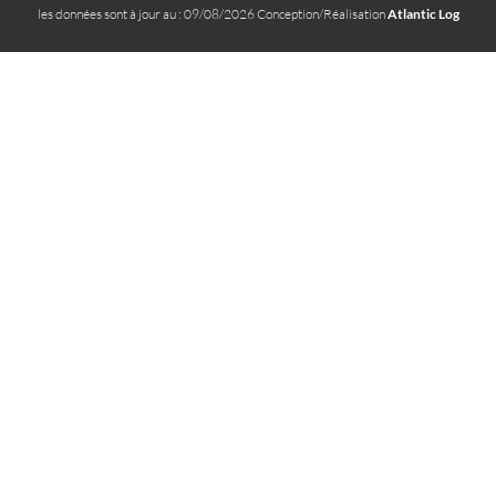
les données sont à jour au : 09/08/2026 Conception/Réalisation
Atlantic Log