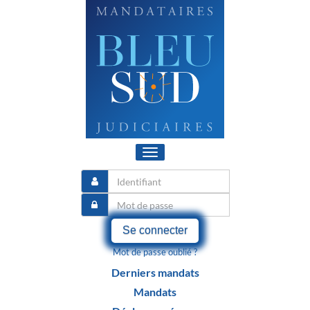
Toggle
navigation
Se connecter
Mot de passe oublié ?
Derniers mandats
Mandats