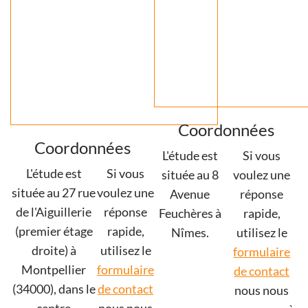
Coordonnées
Coordonnées
L'étude est
Si vous
L'étude est
Si vous
située au 8
voulez une
située au 27 rue
voulez une
Avenue
réponse
de l'Aiguillerie
réponse
Feuchères à
rapide,
(premier étage
rapide,
Nîmes.
utilisez le
droite) à
utilisez le
formulaire
Montpellier
formulaire
de contact
(34000), dans le
de contact
nous nous