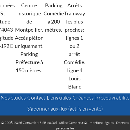
onnées
Centre
Parking
Arrêts
S :
historique
Comédie
Tramway
itude
de
à 200
les plus
'4043
Montpellier.
mètres.
proches:
gitude
Accès piéton
lignes 1
4192 E
uniquement.
ou 2
Parking
arrêt
Préfecture à
Comédie.
150 mètres.
Ligne 4
Louis
Blanc
Nos études
Contact
Liens utiles
Créances
Irrécouvrabilité
S'abonner aux flux (actifs en vente)
© 2008-2026 Gemweb 4.3.2
Bleu Sud - utilise
Gemarcur ©
-
Mentions légales
-
Données
personnelles